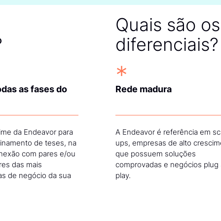
de empreendedores do 
Quais são o
valor para nossos clien
?
diferenciais?
sociedade.”
*
das as fases do
Rede madura
Time
Odontoprev
ime da Endeavor para
A Endeavor é referência em sc
finamento de teses, na
ups, empresas de alto crescim
onexão com pares e/ou
que possuem soluções
es das mais
comprovadas e negócios plug
“
as de negócio da sua
play.
Com a Endeavor temos