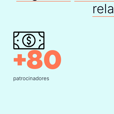
rel
+
80
patrocinadores