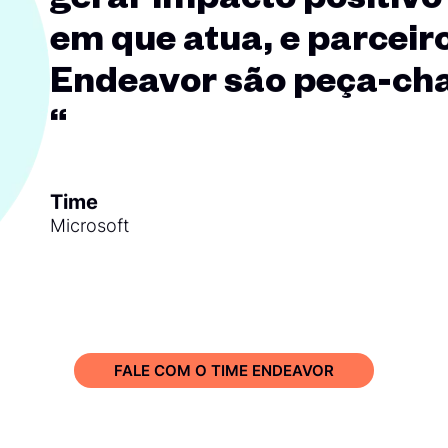
em que atua, e parceir
Endeavor são peça-cha
“
Time
Microsoft
“
FALE COM O TIME ENDEAVOR
Se for uma palavra só e