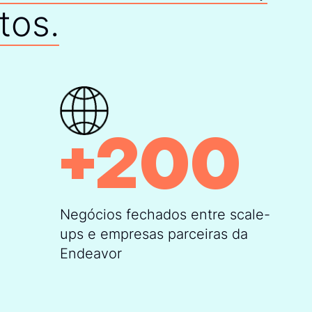
tos.
+
200
Negócios fechados entre scale-
ups e empresas parceiras da
Endeavor
avor nos permite
aior ecossistema