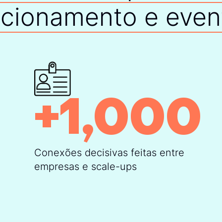
acionamento e even
+
1,000
Conexões decisivas feitas entre
“
empresas e scale-ups
A parceria com a Ende
estar conectados ao m