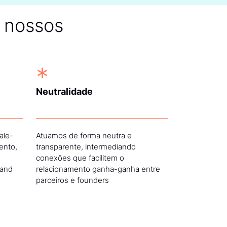
país para gerar
s nossos
tes, startups e
*
Neutralidade
ale-
Atuamos de forma neutra e
ento,
transparente, intermediando
conexões que facilitem o
 and
relacionamento ganha-ganha entre
parceiros e founders
 mais