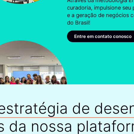
Através da metodologia E
curadoria, impulsione seu
e a geração de negócios 
do Brasil!
Entre em contato conosco
 estratégia de dese
s da nossa platafor