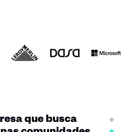
sar startups, com
ue não
ozinhos."
resa que busca
o nas comunidades